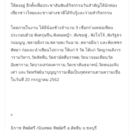
ให้คงอยู่ อีกทั้งเพื่อประชาสัมพันธ์กิจกรรมวันสำคัญให้นักท่อง
เที่ยวชาวไทยและชาวต่างชาติได้รับรู้และร่วมทำกิจกรรม
โดยภายในงาน ได้มีน้องช้างจำนวน 9 เชือกร่วมหล่อเทียน
ประกอบด้วย พังตรุษจีน,พังคอหญ้า ,พังชมพู่ , พังโจโจ้ ,พังรัฐธร
รมมนูญ ,พลายยิ่งรวย,พลายตะวันฉาย ,พลายมีนา และพังเพชร
พัทยา ก่อนจะนำเทียนไปถวาย ให้แก่ 9 วัด ได้แก่ วัดญาณสังวร
ารามวิหาร,วัดสัตหีบ,วัดสามัคคีบรรพต,วัดนาจอมเทียนวัด
อัมพาราม,วัดบางเสร่คงคาราม,วัดเขาคันธมาทน์,วัดหนองจับ
เต่า และวัดทรัพย์นาบุญญารามเพื่อเป็นกุศลทานตามความเชื่อ
ในวันที่ 20 กรกฎาคม 2562
ะ
นิราช ทิพย์ศรี /นันทพล ทิพย์ศรี อ.สัตหีบ จ.ชลบุรี