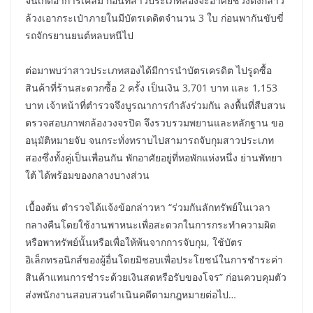
จนเกิดอาการเคลิ้ม ก่อนที่สาวประเภทสองจะอาศัยช่วงดังกล่าว
ล้วงเอากระเป๋าภายในมีบัตรเดดิตจำนวน 3 ใบ ก่อนพากันขับขี่
รถจักรยานยนต์หลบหนีไป
ต่อมาพบว่าสาวประเภทสองได้มีการนำบัตรเครดิต ไปรูดซื้อ
สินค้าที่ร้านสะดวกซื้อ 2 ครั้ง เป็นเงิน 3,701 บาท และ 1,153
บาท เจ้าหน้าที่ตำรวจจึงบูรณาการกำลังร่วมกัน ลงพื้นที่สืบสวน
ตรวจสอบภาพกล้องวงจรปิด จึงรวบรวมพยานและหลักฐาน ขอ
อนุมัติหมายจับ จนกระทั่งทราบไปสามารถจับกุมสาวประเภท
สองซึ่งทั้งคู่เป็นเพื่อนกัน พักอาศัยอยู่ที่หอพักแห่งหนึ่ง ย่านพัทยา
ใต้ ได้พร้อมของกลางบางส่วน
เบื้องต้น ตำรวจได้แจ้งข้อกล่าวหา “ร่วมกันลักทรัพย์ในเวลา
กลางคืนโดยใช้งานพาหนะเพื่อสะดวกในการกระทำความผิด
หรือพาทรัพย์นั้นหรือเพื่อให้พ้นจากการจับกุม, ใช้บัตร
อิเล็กทรอนิกส์ของผู้อื่นโดยมิชอบเพื่อประโยชน์ในการชำระค่า
สินค้าแทนการชำระด้วยเงินสดหรือรับของโจร” ก่อนควบคุมตัว
ส่งพนักงานสอบสวนดำเนินคดีตามกฎหมายต่อไป…