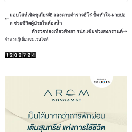
มอบโล่ห์เชิดชูเกียรติ! สองดาบตำรวจฮีโร่ ปั้มหัวใจ-ผายปอ
ด ช่วยชีวิตผู้ป่วยในห้องน้ำ
ตำรวจท่องเที่ยวพัทยา รปภ.เข้มช่วงสงกรานต์
จำนวนผู้เยี่ยมชมเวปไซต์