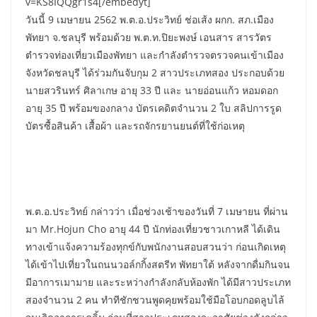
v=KS8IQQgr1s4[/embedyt]
วันนี้ 9 เมษายน 2562 พ.ต.อ.ประวิทย์ ช่อเส้ง ผกก. สภ.เมือง
พัทยา จ.ชลบุรี พร้อมด้วย พ.ต.ท.ปิยะพงษ์ เอนสาร สารวัตร
ตำรวจท่องเที่ยวเมืองพัทยา และกำลังตำรวจตรวจคนเข้าเมือง
จังหวัดชลบุรี ได้ร่วมกันจับกุม 2 สาวประเภทสอง ประกอบด้วย
นายสวรินทร์ ศิลาเกษ อายุ 33 ปี และ นายอ่อนแก้ว หอมดอก
อายุ 35 ปี พร้อมของกลาง บัตรเคดิตจำนวน 2 ใบ สลิปการรูด
บัตรซื้อสินค้า เสื้อผ้า และรถจักรยานยนต์ที่ใช้ก่อเหตุ
พ.ต.อ.ประวิทย์ กล่าวว่า เมื่อช่วงเช้าของวันที่ 7 เมษายน ที่ผ่าน
มา Mr.Hojun Cho อายุ 44 ปี นักท่องเที่ยวชาวเกาหลี ได้เดิน
ทางเข้าแจ้งความร้องทุกข์กับพนักงานสอบสวนว่า ก่อนเกิดเหตุ
ได้เข้าไปเที่ยวในถนนวอล์กกิ้งสตรีท พัทยาใต้ หลังจากดื่มกินจน
มีอาการเมามาย และระหว่างกำลังกลับห้องพัก ได้มีสาวประเภท
สองจำนวน 2 คน ทำทีชักชวนพูดคุยพร้อมใช้มือโอบกอดลูบไล้