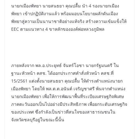
นายกเมืองพัทยา นายสนธยา คุณปลื้ม นำ 4 รองนายกเมือง
พัทยา เข้าปกฏิบัติงานแล้ว พร้อมมอบนโยบายผลักดันเมือง
พัทยาสู่ความเป็นนานาชาติอย่างแท้จริง สร้างความเข้มแข็งให้
EEC ตามแนวทาง 4 ขาหลักขององค์พ่อหลวงภูมิพล
ภายหลังจาก พล.อ.ประยุทธ์ จันทร์โอชา นายกรัฐมนตรี ใน
ฐานะหัวหน้า คสช. ได้ออกประกาศคำสั่งหัวหน้า คสช.ที่
15/2561 แต่งตั้งนายสนธยา คุณปลื้ม ให้ดำรงตำแหน่งนายก
เมืองพัทยา โดยให้ พล.ต.ต.อนันต์ เจริญชาศรี พ้นจากตำแหน่ง
นายกเมืองพัทยา เพื่อให้การพัฒนาพื้นที่ระเบียงเศรษฐกิจพิเศษ
ภาคตะวันออกเป็นไปอย่างมีประสิทธิภาพ เพื่อยกระดับเศรษฐกิจ
ของประเทศ ซึ่งกำลังเป็นข่าวที่สนใจของสาธารณชนใน
จังหวัดชลบุรีอยู่ในขณะนี้นั้น