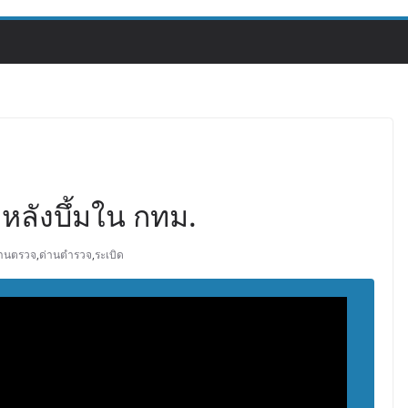
มหลังบึ้มใน กทม.
่านตรวจ
,
ด่านตำรวจ
,
ระเบิด