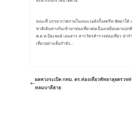
สะดวกกับเจ้าหน้าที่ด้วย
ขณะที่ บรรยากาศภายในถนนวอล์กกิ้งสตรีท พัทยาใต้ แ
ชาติเดินทางกันเข้ามาท่องเที่ยวต่อเนื่องเหมือนตามปกติเ
พ.ต.ท.ปิยะพงษ์ เอนสาร สารวัตรตำรวจท่องเที่ยว นำกำ
เที่ยวอย่างเต็มกำลัง…
ผลพวงระเบิด กทม. ตร.ท่องเที่ยวพัทยาลุยตรวจท่
หลมบาลีฮาย