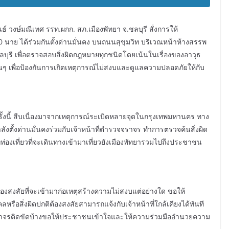
นธ์ วงษ์มณีเทศ รรท.ผกก. สภ.เมืองพัทยา จ.ชลบุรี สั่งการให้
 นาย ได้ร่วมกันตั้งด่านมั่นคง บนถนนสุขุมวิท บริเวณหน้าห้างสรรพ
ชลบุรี เพื่อตรวจสอบสิ่งผิดกฎหมายทุกชนิดโดยเน้นในเรื่องของอาวุธ
่นๆ เพื่อป้องกันการเกิดเหตุการณ์ไม่สงบและดูแลความปลอดภัยให้กับ
รั้งนี้ สืบเนื่องมาจากเหตุการณ์ระเบิดหลายจุดในกรุงเทพมหานคร ทาง
ำลังตั้งด่านมั่นคงร่วมกับเจ้าหน้าที่ตำรวจจราจร ทำการตรวจค้นสิ่งผิด
ักท่องเที่ยวที่จะเดินทางเข้ามาเที่ยวยังเมืองพัทยารวมไปถึงประชาชน
ต้องสงสัยที่จะเข้ามาก่อเหตุสร้างความไม่สงบแต่อย่างใด ขอให้
หรือสิ่งผิดปกติต้องสงสัยสามารถแจ้งกับเจ้าหน้าที่ใกล้เคียงได้ทันที
ราจรติดขัดบ้างขอให้ประชาชนเข้าใจและให้ความร่วมมืออำนวยความ