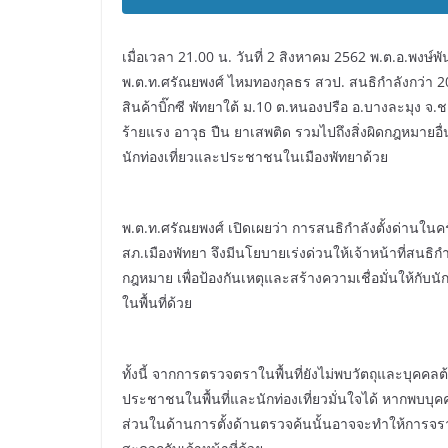
เมื่อเวลา 21.00 น. วันที่ 2 สิงหาคม 2562 พ.ต.อ.พงษ์พั
พ.ต.ท.ศรัณยพงศ์ ไหมทองกุลธร สวป. สนธิกำลังกว่า 20
สินค้าบิ๊กซี พัทยาใต้ ม.10 ต.หนองปรือ อ.บางละมุง จ.
ร้ายแรง อาวุธ ปืน ยาเสพติด รวมไปถึงสิ่งผิดกฎหมายอื
นักท่องเที่ยวและประชาชนในเมืองพัทยาด้วย
พ.ต.ท.ศรัณยพงศ์ เปิดเผยว่า การสนธิกำลังตั้งด่านในค
สภ.เมืองพัทยา จึงมีนโยบายเร่งด่วนให้เจ้าหน้าที่สนธิก
กฎหมาย เพื่อป้องกันเหตุและสร้างความเชื่อมั่นให้กับน
ในพื้นที่ด้วย
ทั้งนี้ จากการตรวจตราในพื้นที่ยังไม่พบวัตถุและบุคคล
ประชาชนในพื้นที่และนักท่องเที่ยวมั่นใจได้ หากพบบุคคล
ส่วนในด้านการตั้งด้านตรวจค้นนั้นอาจจะทำให้การจ