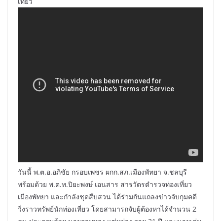
เที่ยว
วันนี้ พ.ต.อ.อภิชัย กรอบเพชร ผกก.สภ.เมืองพัทยา จ.ชลบุรี
พร้อมด้วย พ.ต.ท.ปิยะพงษ์ เอนสาร สารวัตรตำรวจท่องเที่ยว
เมืองพัทยา และกำลังชุดสืบสวน ได้ร่วมกันแถลงข่าวจับกุมคดี
วิ่งราวทรัพย์นักท่องเที่ยว โดยสามารถจับผู้ต้องหาได้จำนวน 2