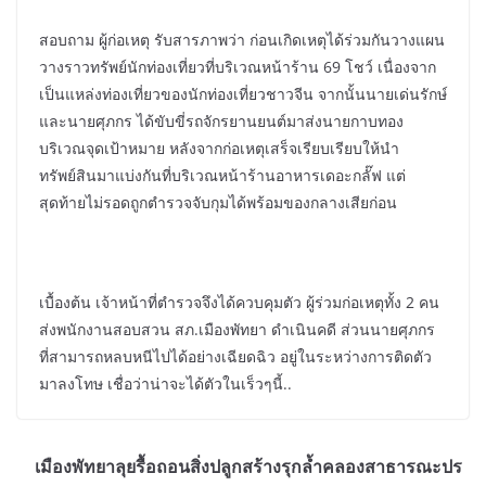
สอบถาม ผู้ก่อเหตุ รับสารภาพว่า ก่อนเกิดเหตุได้ร่วมกันวางแผน
วางราวทรัพย์นักท่องเที่ยวที่บริเวณหน้าร้าน 69 โชว์ เนื่องจาก
เป็นแหล่งท่องเที่ยวของนักท่องเที่ยวชาวจีน จากนั้นนายเด่นรักษ์
และนายศุภกร ได้ขับขี่รถจักรยานยนต์มาส่งนายกาบทอง
บริเวณจุดเป้าหมาย หลังจากก่อเหตุเสร็จเรียบเรียบให้นำ
ทรัพย์สินมาแบ่งกันที่บริเวณหน้าร้านอาหารเดอะกลั๊ฟ แต่
สุดท้ายไม่รอดถูกตำรวจจับกุมได้พร้อมของกลางเสียก่อน
เบื้องต้น เจ้าหน้าที่ตำรวจจึงได้ควบคุมตัว ผู้ร่วมก่อเหตุทั้ง 2 คน
ส่งพนักงานสอบสวน สภ.เมืองพัทยา ดำเนินคดี ส่วนนายศุภกร
ที่สามารถหลบหนีไปได้อย่างเฉียดฉิว อยู่ในระหว่างการติดตัว
มาลงโทษ เชื่อว่าน่าจะได้ตัวในเร็วๆนี้..
เมืองพัทยาลุยรื้อถอนสิ่งปลูกสร้างรุกล้ำคลองสาธารณะปร