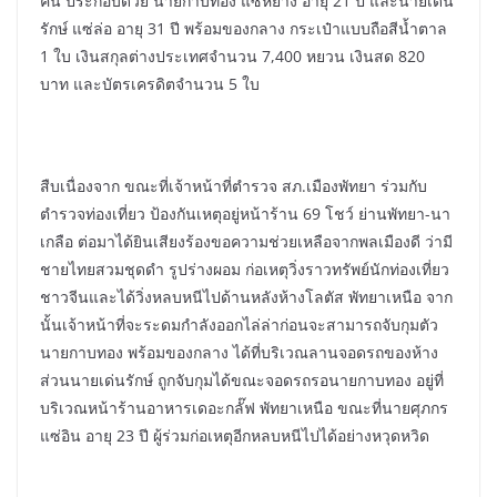
คน ประกอบด้วย นายกาบทอง แซ่หย่าง อายุ 21 ปี และนายเด่น
รักษ์ แซ่ล่อ อายุ 31 ปี พร้อมของกลาง กระเป๋าแบบถือสีน้ำตาล
1 ใบ เงินสกุลต่างประเทศจำนวน 7,400 หยวน เงินสด 820
บาท และบัตรเครดิตจำนวน 5 ใบ
สืบเนื่องจาก ขณะที่เจ้าหน้าที่ตำรวจ สภ.เมืองพัทยา ร่วมกับ
ตำรวจท่องเที่ยว ป้องกันเหตุอยู่หน้าร้าน 69 โชว์ ย่านพัทยา-นา
เกลือ ต่อมาได้ยินเสียงร้องขอความช่วยเหลือจากพลเมืองดี ว่ามี
ชายไทยสวมชุดดำ รูปร่างผอม ก่อเหตุวิ่งราวทรัพย์นักท่องเที่ยว
ชาวจีนและได้วิ่งหลบหนีไปด้านหลังห้างโลตัส พัทยาเหนือ จาก
นั้นเจ้าหน้าที่จะระดมกำลังออกไล่ล่าก่อนจะสามารถจับกุมตัว
นายกาบทอง พร้อมของกลาง ได้ที่บริเวณลานจอดรถของห้าง
ส่วนนายเด่นรักษ์ ถูกจับกุมได้ขณะจอดรถรอนายกาบทอง อยู่ที่
บริเวณหน้าร้านอาหารเดอะกลั๊ฟ พัทยาเหนือ ขณะที่นายศุภกร
แซ่อิน อายุ 23 ปี ผู้ร่วมก่อเหตุอีกหลบหนีไปได้อย่างหวุดหวิด