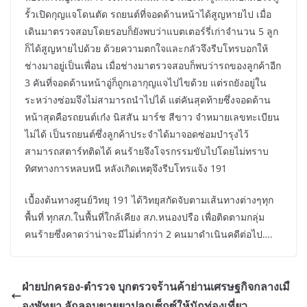
รั้วเปิดกุญแจโดนตัด รถยนต์ที่จอดด้านหน้าได้สูญหายไป เมื่อ
เดินมาตรวจสอบโดยรอบก็ยังพบว่าแบตเตอร์รี่เก่าจำนวน 5 ลูก
ก็ได้สูญหายไปด้วย ด้วยความตกใจและกลัวจึงรีบโทรบอกให้
ช่างมาอยู่เป็นเพื่อน เมื่อช่างมาตรวจสอบก็พบว่ารถของลูกค้าอีก
3 คันที่จอดด้านหน้าอู่ก็ถูกเอากุญแจไปไขด้วย แต่รถยังอยู่ใน
ระหว่างซ่อมจึงไม่สามารถนำไปได้ แต่คันสุดท้ายซึ่งจอดด้าน
หน้าสุดคือรถยนต์เก๋ง นิสสัน มาร์ช สีขาว จำหมายเลขทะเบียน
ไม่ได้ เป็นรถยนต์ซึ่งลูกค้าประจำได้มาจอดซ่อมบำรุงไว้
สามารถสตาร์ทติดได้ คนร้ายจึงโจรกรรมขับไปโดยไม่ทราบ
ทิศทางการหลบหนี หลังเกิดเหตุจึงรีบโทรแจ้ง 191
เบื้องต้นทางศูนย์วิทยุ 191 ได้วิทยุสกัดจับตามเส้นทางต่างๆทุก
พื้นที่ ทุกสภ.ในพื้นที่ใกล้เคียง สภ.หนองปรือ เพื่อติดตามกลุ่ม
คนร้ายซึ่งคาดว่าน่าจะมีไม่ต่ำกว่า 2 คนมาดำเนินคดีต่อไป….
ฝ่ายปกครอง-ตำรวจ บุกตรวจร้านค้าย่านเศรษฐกิจกลางเมื
องพัทยา ลักลอบขายยาปลุกเซ็กซ์ให้นักท่องเที่ยว