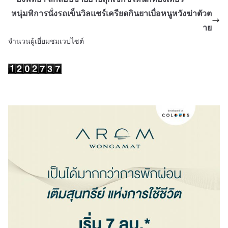
หนุ่มพิการนั่งรถเข็นวิลแชร์เครียดกินยาเบื่อหนูหวังฆ่าตัวต
าย
จำนวนผู้เยี่ยมชมเวปไซต์