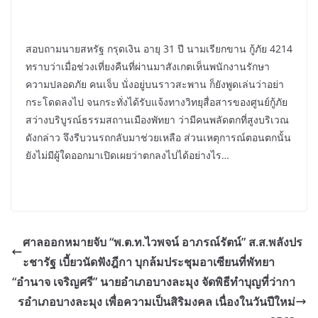
สอบถามนายสหรัฐ กรุดเงิน อายุ 31 ปี นามเรียกขาน กู้ภัย 4214
ทราบว่าเมื่อช่วงเที่ยงคืนที่ผ่านมาสังเกตเห็นพนักงานรักษา
ความปลอดภัย คนเจ็บ นั่งอยู่บนราวสะพาน ก็ยังพูดเล่นว่าอย่า
กระโดดลงไป จนกระทั่งได้รับแจ้งทางวิทยุสื่อสารของศูนย์กู้ภัย
สว่างบริบูรณ์ธรรมสถานเมืองพัทยา ว่ามีคนพลัดตกที่สูงบริเวณ
ดังกล่าว จึงรีบวนรถกลับมาช่วยเหลือ ส่วนเหตุการณ์ตอนตกนั้น
ยังไม่มีผู้ใดออกมาเปิดเผยว่าตกลงไปได้อย่างไร…
ศาลออกหมายจับ “พ.ต.ท.ไวพจน์ อาภรณ์รัตน์” ส.ส.พลังปร
ะชารัฐ เบี้ยวนัดฟังฎีกา บุกล้มประชุมอาเซียนที่พัทยา
“อำนาจ เจริญศรี” นายอำเภอบางละมุง จัดพิธีทำบุญที่ว่ากา
รอำเภอบางละมุง เพื่อความเป็นสิริมงคล เนื่องในวันปีใหม่