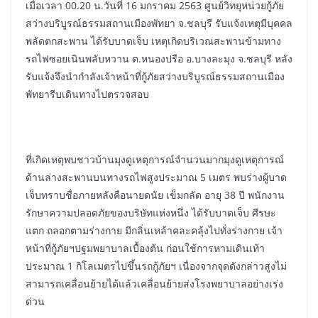
เมื่อเวลา 00.20 น.วันที่ 16 มกราคม 2563 ศูนย์วิทยุหน่วยกู้ภัย
สว่างบริบูรณ์ธรรมสถานเมืองพัทยา จ.ชลบุรี รับแจ้งเหตุมีบุคคล
พลัดตกสะพาน ได้รับบาดเจ็บ เหตุเกิดบริเวณสะพานข้ามทาง
รถไฟซอยเนินพลับหวาน ต.หนองปรือ อ.บางละมุง จ.ชลบุรี หลัง
รับแจ้งจึงนำกำลังเจ้าหน้าที่กู้ภัยสว่างบริบูรณ์ธรรมสถานเมือง
พัทยารีบเดินทางไปตรวจสอบ
ที่เกิดเหตุพบชาวบ้านมุงดูเหตุการณ์จำนวนมากมุงดูเหตุการณ์
ด้านล่างสะพานบนทางรถไฟสูงประมาณ 5 เมตร พบร่างผู้บาด
เจ็บทราบชื่อภายหลังคือนายดนัย เข็มกลัด อายุ 38 ปี พนักงาน
รักษาความปลอดภัยของบริษัทแห่งหนึ่ง ได้รับบาดเจ็บ ศีรษะ
แตก ถลอกตามร่างกาย มีกลิ่นเหล้าคละคลุ้งไปทั่งร่างกาย เจ้า
หน้าที่กู้ภัยฯปฐมพยาบาลเบื้องต้น ก่อนใช้การหามเดินเท้า
ประมาณ 1 กิโลเมตรไปขึ้นรถกู้ภัยฯ เนื่องจากจุดดังกล่าวสูงไม่
สามารถเคลื่อนย้ายได้แล้วเคลื่อนย้ายส่งโรงพยาบาลอย่างเร่ง
ด่วน