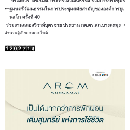
“ปรเมศวร์” ผช.รมต. กระทรวงวัฒนธรรม ร่วมการประชุมรั
ฐมนตรีวัฒนธรรมในการประชุมสมัยสามัญขององค์การยูเ
นสโก ครั้งที่ 40
ร่วมงานฉลองวิวาห์บุตรชาย ประธาน กต.ตร.สภ.บางละมุง
จำนวนผู้เยี่ยมชมเวปไซต์