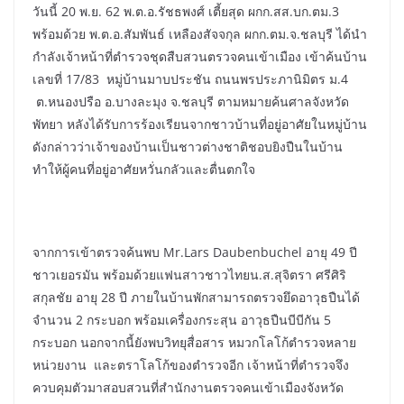
วันนี้ 20 พ.ย. 62 พ.ต.อ.รัชธพงศ์ เตี้ยสุด ผกก.สส.บก.ตม.3
พร้อมด้วย พ.ต.อ.สัมพันธ์ เหลืองสัจจกุล ผกก.ตม.จ.ชลบุรี ได้นำ
กำลังเจ้าหน้าที่ตำรวจชุดสืบสวนตรวจคนเข้าเมือง เข้าค้นบ้าน
เลขที่ 17/83 หมู่บ้านมาบประชัน ถนนพรประภานิมิตร ม.4
ต.หนองปรือ อ.บางละมุง จ.ชลบุรี ตามหมายค้นศาลจังหวัด
พัทยา หลังได้รับการร้องเรียนจากชาวบ้านที่อยู่อาศัยในหมู่บ้าน
ดังกล่าวว่าเจ้าของบ้านเป็นชาวต่างชาติชอบยิงปืนในบ้าน
ทำให้ผู้คนที่อยู่อาศัยหวั่นกลัวและตื่นตกใจ
จากการเข้าตรวจค้นพบ Mr.Lars Daubenbuchel อายุ 49 ปี
ชาวเยอรมัน พร้อมด้วยแฟนสาวชาวไทยน.ส.สุจิตรา ศรีศิริ
สกุลชัย อายุ 28 ปี ภายในบ้านพักสามารถตรวจยึดอาวุธปืนได้
จำนวน 2 กระบอก พร้อมเครื่องกระสุน อาวุธปืนบีบีกัน 5
กระบอก นอกจากนี้ยังพบวิทยุสื่อสาร หมวกโลโก้ตำรวจหลาย
หน่วยงาน และตราโลโก้ของตำรวจอีก เจ้าหน้าที่ตำรวจจึง
ควบคุมตัวมาสอบสวนที่สำนักงานตรวจคนเข้าเมืองจังหวัด