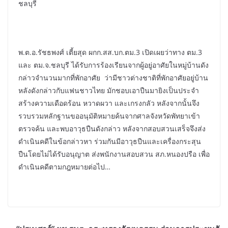
ชลบุรี
พ.ต.อ.รัชธพงศ์ เตี้ยสุด ผกก.สส.บก.ตม.3 เปิดเผยว่าทาง ตม.3
และ ตม.จ.ชลบุรี ได้รับการร้องเรียนจากผู้อยู่อาศัยในหมู่บ้านดัง
กล่าวจำนวนมากที่พักอาศัย ว่ามีชาวต่างชาติที่พักอาศัยอยู่บ้าน
หลังดังกล่าวกับแฟนชาวไทย มักชอบเอาปืนมายิงเป็นประจำ
สร้างความเดือดร้อน หวาดผวา และเกรงกลัว หลังจากนั้นจึง
รวบรวมหลักฐานขออนุมัติหมายค้นจากศาลจังหวัดพัทยาเข้า
ตรวจค้น และพบอาวุธปืนดังกล่าว หลังจากสอบสวนเสร็จจึงส่ง
ดำเนินคดีในข้อกล่าวหา ร่วมกันมีอาวุธปืนและเครื่องกระสุน
ปืนโดยไม่ได้รับอนุญาต ส่งพนักงานสอบสวน สภ.หนองปรือ เพื่อ
ดำเนินคดีตามกฎหมายต่อไป…