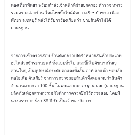
ท่องเที่ยวพัทยา พร้อมกำลังเจ้าหน้าที่ฝ่ายปกครอง ตำรวจ ทหาร
ร่วมตรวจสอบร้าน ไหมไทยบิ๊กไบค์พัทยา ม.9 ซ.บัวขาว เมือง
พัทยา จ.ชลบุรี หลังได้รับการ้องเรียนว่า ขายสินค้าไม่ได้
มาตรฐาน
จากการเข้าตรวจสอบ ร้านดังกล่าวเปิดจำหน่ายสินค้าประเภท
อะไหล์รถจักรยานยนต์ ทั้งแบบทั่วไป และบิ๊กไบค์ขนาดใหญ่
ส่วนใหญ่เป็นอุปกรณ์ประดับตกแต่งทั้งสิ้น อาทิ ล้อแม๊ก ขอบล้อ
ท่อไอเสีย คันเกียร์ จากการตรวจสอบสินค้าทั้งหมด พบว่าสินค้า
จำนวนมากกว่า 100 ชิ้น ไม่พบฉลากมาตรฐาน มอก.(มาตรฐาน
ผลิตภัณฑ์อุตสาหกรรม) จึงทำการตรวจยึดไว้ตรวจสอบ โดยมี
นางอรษา บาร์ฮา 38 ปี รับเป็นเจ้าของกิจการ