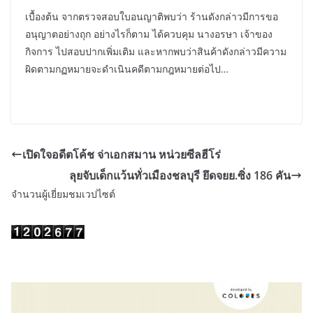
เบื้องต้น จากตรวจสอบใบอนญาติพบว่า ร้านดังกล่าวมีการขอ
อนุญาตอย่างถุก อย่างไรก็ตาม ได้ควบคุม นางอรษา เจ้าของ
กิจการ ไปสอบปากเพิ่มเติม และหากพบว่าสินค้าดังกล่าวมีความ
ผิดตามกฏหมายจะดำเนินคดีตามกฎหมายต่อไป…
เปิดใจอดีตโค้ช จ่าเอกสมาน หน่วยซีลฮีโร่
ลุยจับเด็กแว้นทั่วเมืองชลบุรี ยึดจยย.ซิ่ง 186 คัน
จำนวนผู้เยี่ยมชมเวปไซต์