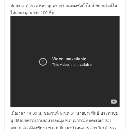
ปกครอง ตำรวจ ทหา ลุยตรวจร้านแต่งซิ่งบิ๊กไบค์ พบอะไหล์ไม่
ได้มาตรฐานกว่า 100 ชิ้น
เมื่อเวลา 14.30 น. ของวันที่ 6 ก.ค.61 นายประพันธ์ ประทุมชุม
พู ปลัดปกครองอำเภอบางละมุง พ.ต.ท.กรณ์ สมคะเณย์ รอง
ผกก.ป.สภ.เมืองพัทยา พ.ต.ท.ปิยะพงษ์ เอนสาร สารวัตรตำรวจ