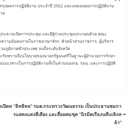
สรุปผลการปฏิบัติงาน ประจำปี 2562 และแถลงแผนการปฏิบัติงาน
บาล
็นประธานเปิดการประชุม และมีผู้ร่วมประชุมประกอบด้วย คณะ
วามมั่นคงภายในราชอาณาจักร, หัวหน้าส่วนราชการ, ผู้บริหาร
วนภูมิภาคทั่วประเทศ จนถึงระดับจังหวัด
านและรับทราบถึงนโยบายของนายกรัฐมนตรีในฐานะผู้อำนวยการรักษา
บแนวทางในการปฏิบัติงานทั้งในส่วนของกอ. รมน. และการปฏิบัติ
งเปิดท
“อิทธิพล” รมต.กระทรวงวัฒนธรรม เป็นประธานชมกา
รแสดงแสงสีเสียง และสื่อผสมชุด “นิรมิตเรืองนทีเถลิงห
ล้า”