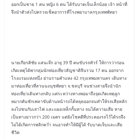
ออกเป็นชาย 1 คน หญิง 6 คน ได้รับบาดเจ็บเล็กน้อย เจ้า หน้าที่
จึงนำตัวส่งไปตรวจเช็คอาการที่โรงพยาบาลกรุงเทพพัทยา
นายเกียรติชัย แสนเจ๊ก อายุ 39 ปี คนขับรถทัวร์ ให้การว่าก่อน
เกิดเหตุได้พากลุ่มนักท่องเที่ยวสัญชาติจีนรวม 17 คน ออกจาก
โรงแรมแห่งหนึ่ง ย่านรามคำแหง 42 กรุงเทพมหานคร เดินทาง
มาท่องเที่ยวที่สวนนงนุชพัทยา จ.ชลบุรี จนช่วงสายจึงนำนัก
ท่องเที่ยวเดินทางกลับ แต่ระหว่างทางพอมาถึงจุดเกิดเหตุลูก
หมากคันชักเพลาขับด้านหน้ารถได้หลุดออกจนทำให้รถเสียหลัก
ลงไปชนกับเสาไฟ และแผงเหล็กกั้นทาง จนได้ความเสีย หาย
เป็นทางยาวกว่า 200 เมตร แต่ยังโชคดีที่ประคองรถไว้ได้รถจึง
ไม่ได้เกิดการพลิกคว่ำ จนอาจทำให้มีผู้ได้ รับบาดเจ็บและเสีย
ชีวิต