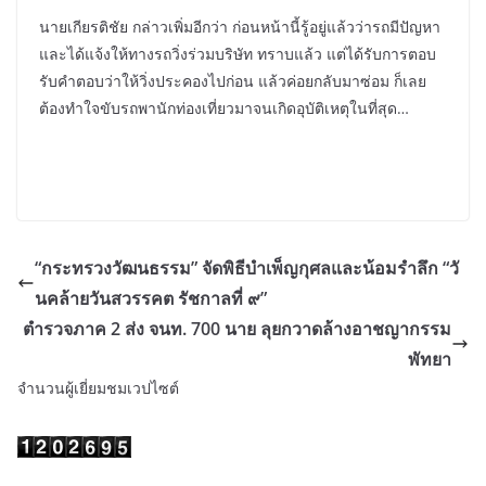
นายเกียรติชัย กล่าวเพิ่มอีกว่า ก่อนหน้านี้รู้อยู่แล้วว่ารถมีปัญหา
และได้แจ้งให้ทางรถวิ่งร่วมบริษัท ทราบแล้ว แต่ได้รับการตอบ
รับคำตอบว่าให้วิ่งประคองไปก่อน แล้วค่อยกลับมาซ่อม ก็เลย
ต้องทำใจขับรถพานักท่องเที่ยวมาจนเกิดอุบัติเหตุในที่สุด…
“กระทรวงวัฒนธรรม” จัดพิธีบำเพ็ญกุศลและน้อมรำลึก “วั
นคล้ายวันสวรรคต รัชกาลที่ ๙”
ตำรวจภาค 2 ส่ง จนท. 700 นาย ลุยกวาดล้างอาชญากรรม
พัทยา
จำนวนผู้เยี่ยมชมเวปไซต์