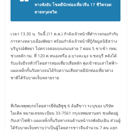
ทางพังยับ โชคดีนักท่องเที่ยวจีน 17 ชีวิตรอด
ตายหวุดหวิด
เวลา 13.30 น. วันนี้ (11 ต.ค.) กำลังเจ้าหน้าที่ตำรวจกองกำกับ
การทางหลวงเมืองพัทยา พร้อมกำลังเจ้าหน้าที่กู้ภัยมูลนิธิสว่าง
บริบูรณ์พัทยา ไปตรวจสอบบนถนนสาย 7 ตอน 5 ขาเข้า กทม.
ช่วงหลัก กม. ที่ 120 ต.หนองหรือ อ.บางละมุง จ.ชลบุรี หลังได้
รับแจ้งมีรถทัวร์โดยสารท่องเที่ยวเสียหลัก พุ่งเข้าชนเสาไฟฟ้า-
แผงเหล็กกั้นริมทางจนได้รับความเสียหายมีนักท่องเที่ยวต่าง
ชาติได้รับบาดเจ็บหลายราย
ที่เกิดเหตุพบรถโดยสารยี่ห้ออีซูซุ 6 ล้อสีขาว ระบุของ บริษัท
ไมเคิล หมายเลขทะเบียน 33-7561 กรุงเทพมหานคร ชนติดอยู่
กับเสาไฟฟ้า-แผงเหล็กกั้นริมทางจนด้านหน้ารถพังยับเยิน ส่วนผู้
ได้รับบาดเจ็บทราบว่าเป็นผู้โดยสารชาวจีนจำนวน 7 คน แยก