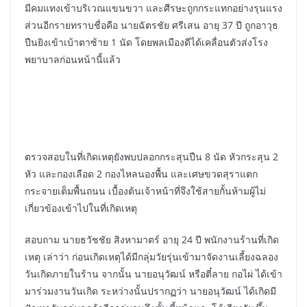
มีคมแทงเข้าบริเวณแขนขวา และศีรษะถูกกระแทกอย่างรุนแรง
ส่วนอีกรายทราบชื่อคือ นายฉัตรชัย ศรีเสน อายุ 37 ปี ถูกอาวุธ
ปืนยิงเข้าเบ้าตาซ้าย 1 นัด โดยพลเมืองดีได้เคลื่อนตัวส่งโรง
พยาบาลก่อนหน้านี้แล้ว
ตรวจสอบในที่เกิดเหตุยังพบปลอกกระสุนปืน 8 นัด หัวกระสุน 2
หัว และกองเลือด 2 กองไหลนองพื้น และเศษขวดสุราแตก
กระจายเต็มพื้นถนน เบื้องต้นเจ้าหน้าที่จึงใช้สายกั้นห้ามผู้ไม่
เกี่ยวข้องเข้าไปในที่เกิดเหตุ
สอบถาม นายธวัชชัย สิงหามาตร์ อายุ 24 ปี พนักงานร้านที่เกิด
เหตุ เล่าว่า ก่อนเกิดเหตุได้มีกลุ่มวัยรุ่นเข้ามาจัดงานเลี้ยงฉลอง
วันเกิดภายในร้าน จากนั้น นายอนุวัฒน์ หรือตี๋ลาย กอไผ่ ได้เข้า
มาร่วมงานวันเกิด ระหว่างนั้นปรากฏว่า นายอนุวัฒน์ ได้เกิดมี