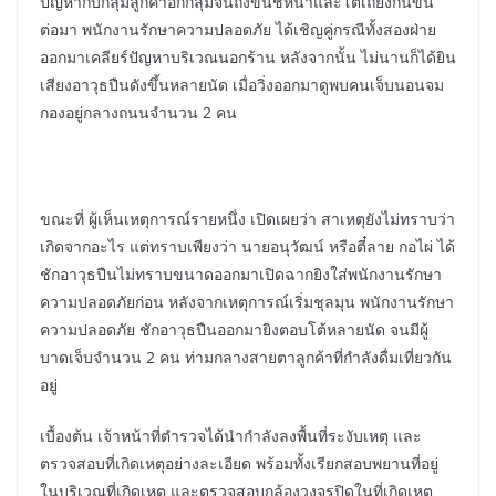
ปัญหากับกลุ่มลูกค้าอีกกลุ่มจนถึงขั้นชี้หน้าและโต้เถียงกันขึ้น
ต่อมา พนักงานรักษาความปลอดภัย ได้เชิญคู่กรณีทั้งสองฝ่าย
ออกมาเคลียร์ปัญหาบริเวณนอกร้าน หลังจากนั้น ไม่นานก็ได้ยิน
เสียงอาวุธปืนดังขึ้นหลายนัด เมื่อวิ่งออกมาดูพบคนเจ็บนอนจม
กองอยู่กลางถนนจำนวน 2 คน
ขณะที่ ผู้เห็นเหตุการณ์รายหนึ่ง เปิดเผยว่า สาเหตุยังไม่ทราบว่า
เกิดจากอะไร แต่ทราบเพียงว่า นายอนุวัฒน์ หรือตี๋ลาย กอไผ่ ได้
ชักอาวุธปืนไม่ทราบขนาดออกมาเปิดฉากยิงใส่พนักงานรักษา
ความปลอดภัยก่อน หลังจากเหตุการณ์เริ่มชุลมุน พนักงานรักษา
ความปลอดภัย ชักอาวุธปืนออกมายิงตอบโต้หลายนัด จนมีผู้
บาดเจ็บจำนวน 2 คน ท่ามกลางสายตาลูกค้าที่กำลังดื่มเที่ยวกัน
อยู่
เบื้องต้น เจ้าหน้าที่ตำรวจได้นำกำลังลงพื้นที่ระงับเหตุ และ
ตรวจสอบที่เกิดเหตุอย่างละเอียด พร้อมทั้งเรียกสอบพยานที่อยู่
ในบริเวณที่เกิดเหตุ และตรวจสอบกล้องวงจรปิดในที่เกิดเหตุ