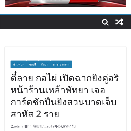
ข่าวด่วน
ชลบุรี
พัทยา
อาชญากรรม
ตี๋ลาย กอไผ่ เปิดฉากยิงคู่อริ
หน้าร้านเหล้าพัทยา เจอ
การ์ดชักปืนยิงสวนบาดเจ็บ
สาหัส 2 ราย
admin
11 กันยายน 2019
ยิง
,
สวนกลับ