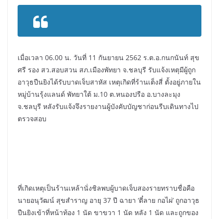
เมื่อเวลา 06.00 น. วันที่ 11 กันยายน 2562 ร.ต.อ.กนกนันท์ สุข
ศรี รอง สว.สอบสวน สภ.เมืองพัทยา จ.ชลบุรี รับแจ้งเหตุมีผู้ถูก
อาวุธปืนยิงได้รับบาดเจ็บสาหัส เหตุเกิดที่ร้านเต็งสี่ ตั้งอยู่ภายใน
หมู่บ้านรุ้งแลนด์ พัทยาใต้ ม.10 ต.หนองปรือ อ.บางละมุง
จ.ชลบุรี หลังรับแจ้งจึงรายงานผู้บังคับบัญชาก่อนรีบเดินทางไป
ตรวจสอบ
ที่เกิดเหตุเป็นร้านเหล้านั่งชิลพบผู้บาดเจ็บสองรายทราบชื่อคือ
นายอนุวัฒน์ สุขสำราญ อายุ 37 ปี ฉายา ‘ตี๋ลาย กอไผ่’ ถูกอาวุธ
ปืนยิงเข้าที่หน้าท้อง 1 นัด ขาขวา 1 นัด หลัง 1 นัด และถูกของ