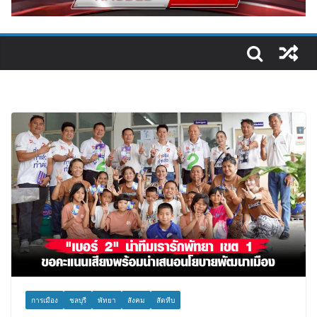
การเมือง
ชลบุรี
พัทยา
สังคม
สัตหีบ