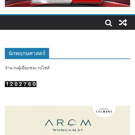
นักพฤกษศาสตร์
จำนวนผู้เยี่ยมชมเวปไซต์