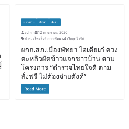
ข่าวด่วน
พัทยา
สังคม
admin
12 พฤษภาคม 2020
ตำรวจไทยใจดี
,
ผกก.พัทยา
,
ฝ่าวิกฤตไวรัส
ผกก.สภ.เมืองพัทยา ไอเดียเก๋ ควง
อ
ตะหลิวผัดข้าวแจกชาวบ้าน ตาม
้
โครงการ “ตำรวจไทยใจดี ตาม
สั่งฟรี ไม่ต้องจ่ายตังค์”
Read More