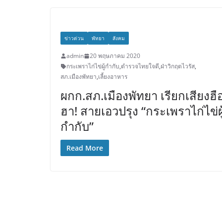
ข่าวด่วน
พัทยา
สังคม
admin
20 พฤษภาคม 2020
กระเพราไก่ไข่ผู้กำกับ
,
ตำรวจไทยใจดี
,
ฝ่าวิกฤตไวรัส
,
สภ.เมืองพัทยา
,
เลี้ยงอาหาร
ผกก.สภ.เมืองพัทยา เรียกเสียงฮื
ฮา! สายเอวปรุง “กระเพราไก่ไข่ผู
กำกับ”
Read More