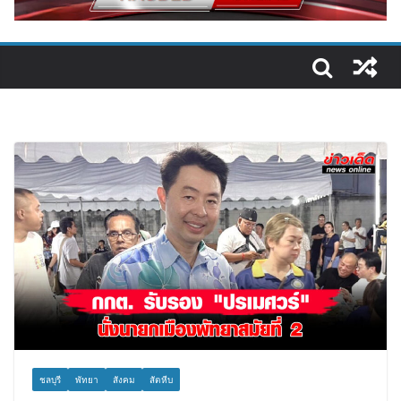
ชลบุรี
พัทยา
สังคม
สัตหีบ