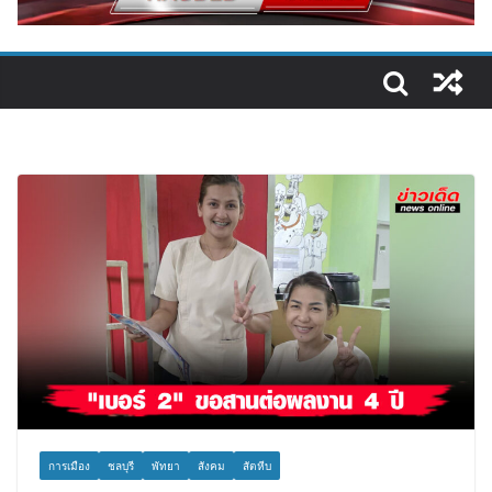
การเมือง
ชลบุรี
พัทยา
สังคม
สัตหีบ