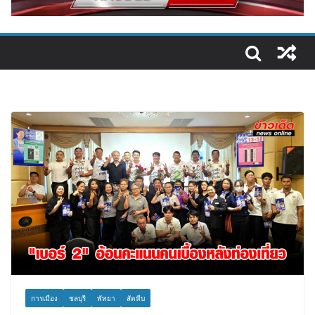
การเมือง
ชลบุรี
พัทยา
สัตหีบ