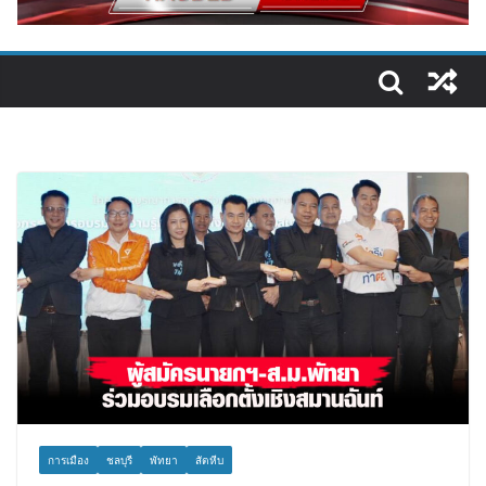
การเมือง
ชลบุรี
พัทยา
สัตหีบ