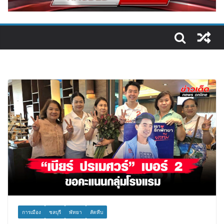
การเมือง
ชลบุรี
พัทยา
สัตหีบ