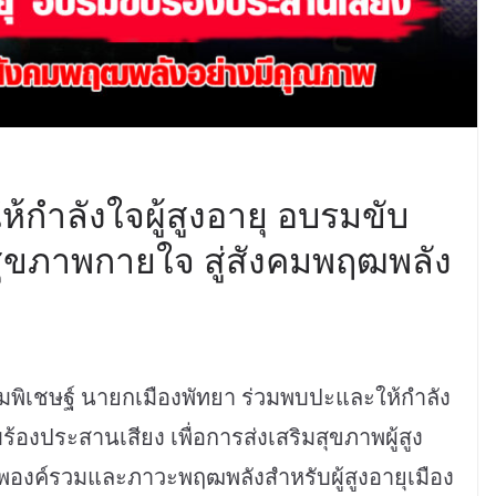
ห้กำลังใจผู้สูงอายุ อบรมขับ
สุขภาพกายใจ สู่สังคมพฤฒพลัง
พิเชษฐ์ นายกเมืองพัทยา ร่วมพบปะและให้กำลัง
บร้องประสานเสียง เพื่อการส่งเสริมสุขภาพผู้สูง
พองค์รวมและภาวะพฤฒพลังสำหรับผู้สูงอายุเมือง