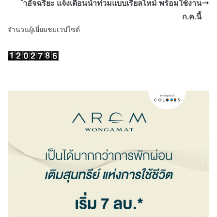
ำอัจฉริยะ แจ้งเตือนน้ำท่วมแบบเรียลไทม์ พร้อมใช้งาน
ก.ค.นี้
จำนวนผู้เยี่ยมชมเวปไซต์