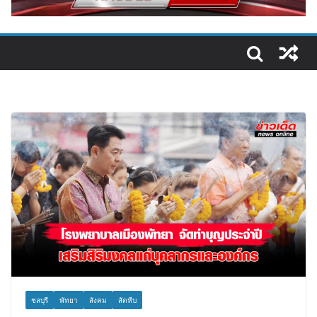
ชลบุรี
พัทยา
สังคม
สัตหีบ