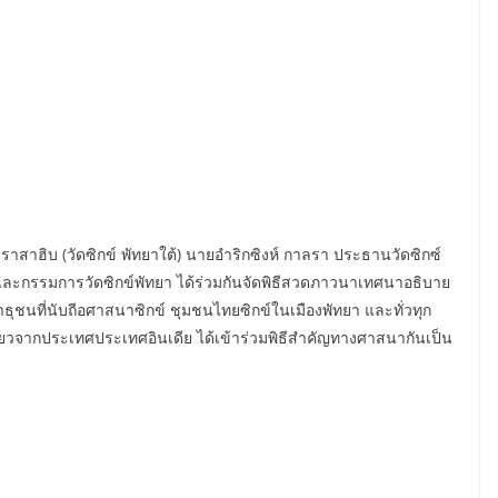
ุทวาราสาฮิบ (วัดซิกข์ พัทยาใต้) นายอำริกซิงห์ กาลรา ประธานวัดซิกซ์
และกรรมการวัดซิกข์พัทยา ได้ร่วมกันจัดพิธีสวดภาวนาเทศนาอธิบาย
ธุชนที่นับถีอศาสนาซิกข์ ชุมชนไทยซิกข์ในเมืองพัทยา และทั่วทุก
ยวจากประเทศประเทศอินเดีย ได้เข้าร่วมพิธีสำคัญทางศาสนากันเป็น