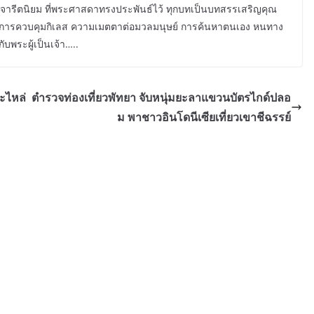
ณีจารีตนิยม ที่พระศาสดาทรงประพันธ์ไว้ ทุกบทเป็นบทสรรเสริญคุณ
ตน การควบคุมกิเลส ความเมตตาต่อมวลมนุษย์ การค้นหาตนเอง หนทาง
ับพระผู้เป็นเจ้า…..
ะไหล่
ตำรวจท่องเที่ยวพัทยา จับหนุ่มยะลาแขวนบัตรไกด์ปลอ
ม พาชาวอินโดนีเซียเที่ยวเขาชีฉรรย์