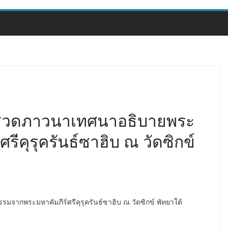
ิธีสวดภาวนาเทศนาอธิบายพระ
ีคุรุครันธ์ซาฮิบ ณ วัดซิกข์
จากพระมหาคัมภีร์ศรีคุรุครันธ์ซาฮิบ ณ วัดซิกข์ พัทยาใต้