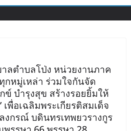
ทศบาลตำบลโป่ง หน่วยงานภาค
กหมู่เหล่า ร่วมใจกันจัด
ข์ บำรุงสุข สร้างรอยยิ้มให้
 เพื่อเฉลิมพระเกียรติสมเด็จ
ราลงกรณ์ บดินทรเทพยวรางกูร
นมพรรษา 66 พรรษา 28