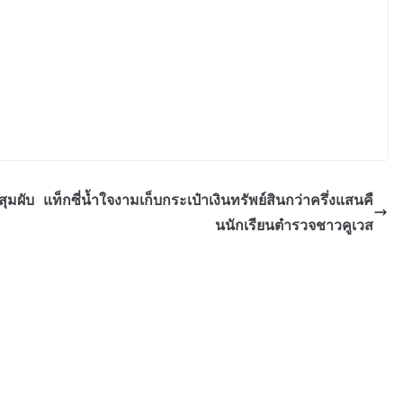
สุมผับ
แท็กซี่น้ำใจงามเก็บกระเป๋าเงินทรัพย์สินกว่าครึ่งแสนคื
นนักเรียนตำรวจชาวคูเวส