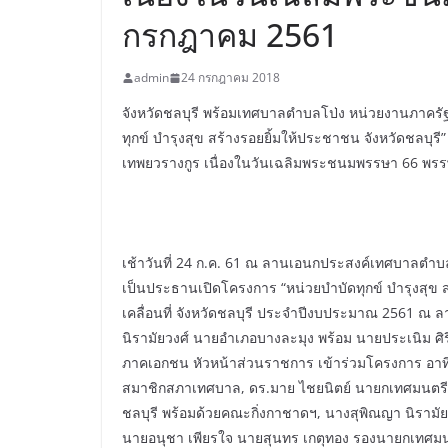
กรกฎาคม 2561
admin
24 กรกฎาคม 2018
จังหวัดชลบุรี พร้อมเทศบาลตำบลโป่ง หน่วยงานภาครัฐ
ทุกข์ บำรุงสุข สร้างรอยยิ้มให้ประชาชน จังหวัดชลบุรี
เทพยวรางกูร เนื่องในวันเฉลิมพระชนมพรรษา 66 พร
เช้าวันที่ 24 ก.ค. 61 ณ ลานเอนกประสงค์เทศบาลตำบลโ
เป็นประธานเปิดโครงการ “หน่วยบำบัดทุกข์ บำรุงสุข 
เคลื่อนที่ จังหวัดชลบุรี ประจำปีงบประมาณ 2561 ณ
นิรามัยวงศ์ นายอำเภอบางละมุง พร้อม นายประเนิม ศ
ภาคเอกชน หัวหน้าส่วนราชการ เข้าร่วมโครงการ อาท
สมาชิกสภาเทศบาล, ดร.มาย ไชยนิตย์ นายกเทศมนตรีเ
ชลบุรี พร้อมด้วยคณะกิ่งกาชาดฯ, นางสุพิณญา นิรามั
นายอนุชา เพียรใจ นายสุนทร เกตุทอง รองนายกเทศ