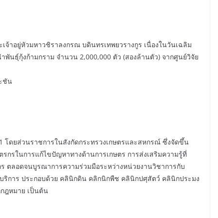
พระเจ้าอยู่หัวมหาวชิราลงกรณ บดินทรเทพยวรางกูร เนื่องในวันเฉลิม
ธุ์กุ้งก้ามกราม จำนวน 2,000,000 ตัว (สองล้านตัว) จากศูนย์วิจัย
ะชัน
561 โดยส่วนราชการในสังกัดกระทรวงเกษตรและสหกรณ์ ซึ่งจัดขึ้น
ก่เกษตรกรในการแก้ไขปัญหาทางด้านการเกษตร การส่งเสริมความรู้ที่
ร ตลอดจนบูรณาการความร่วมมือระหว่างหน่วยงานวิชาการกับ
ิการ ประกอบด้วย คลินิกดิน คลิกนิกพืช คลินิกปศุสัตว์ คลินิกประมง
กกฎหมาย เป็นต้น