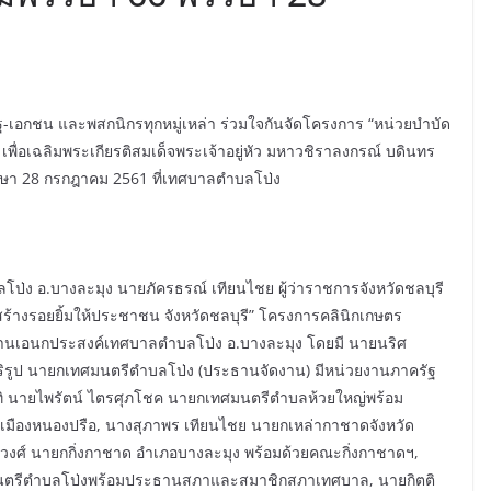
-เอกชน และพสกนิกรทุกหมู่เหล่า ร่วมใจกันจัดโครงการ “หน่วยบำบัด
” เพื่อเฉลิมพระเกียรติสมเด็จพระเจ้าอยู่หัว มหาวชิราลงกรณ์ บดินทร
รษา 28 กรกฎาคม 2561 ที่เทศบาลตำบลโป่ง
ป่ง อ.บางละมุง นายภัครธรณ์ เทียนไชย ผู้ว่าราชการจังหวัดชลบุรี
สร้างรอยยิ้มให้ประชาชน จังหวัดชลบุรี” โครงการคลินิกเกษตร
 ลานเอนกประสงค์เทศบาลตำบลโป่ง อ.บางละมุง โดยมี นายนริศ
ิริรูป นายกเทศมนตรีตำบลโป่ง (ประธานจัดงาน) มีหน่วยงานภาครัฐ
ิ นายไพรัตน์ ไตรศุภโชค นายกเทศมนตรีตำบลห้วยใหญ่พร้อม
มืองหนองปรือ, นางสุภาพร เทียนไชย นายกเหล่ากาชาดจังหวัด
ยวงศ์ นายกกิ่งกาชาด อำเภอบางละมุง พร้อมด้วยคณะกิ่งกาชาดฯ,
มนตรีตำบลโป่งพร้อมประธานสภาและสมาชิกสภาเทศบาล, นายกิตติ