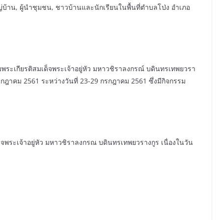
ญ่บ้าน, ผู้นำชุมชน, ชาวบ้านและนักเรียนในพื้นที่ตำบลโป่ง อำเภอ
ิมพระเกียรติสมเด็จพระเจ้าอยู่หัว มหาวชิราลงกรณ์ บดินทรเทพยวรา
ฎาคม 2561 ระหว่างวันที่ 23-29 กรกฎาคม 2561 ซึ่งมีกิจกรรม
เด็จพระเจ้าอยู่หัว มหาวชิราลงกรณ บดินทรเทพยวรางกูร เนื่องในวัน