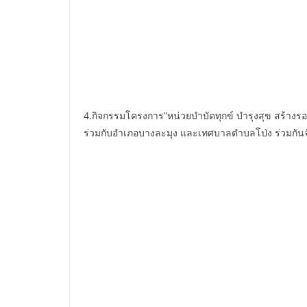
4.กิจกรรมโครงการ”หน่วยบำบัดทุกข์ บำรุงสุข สร้างรอ
ร่วมกับอำเภอบางละมุง และเทศบาลตำบลโป่ง ร่วมกันจัด