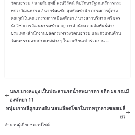
วัฒนธรรม / นายสัมฤทธิ์ พงษ์วิรัตน์ ที่ปรึกษารัฐมนตรีการกระ
ทรวงวัฒนธรรม / นายรัตนชัย สุทธิเดชานัย กรรมการผู้ทรง
คุณวุฒิในคณะกรรมการเมืองพัทยา / นางสาวบริมาส ศรีขจร
นักวิชาการวัฒนธรรมชำนาญการสำนักความสัมพันธ์ต่าง
ประเทศ (สำนักงานปลัดกระทรวงวัฒนธรรม และตัวแทนด้าน
วัฒนธรรมจากประเทศต่างๆ ในอาเซียนเข้าร่วมงาน ….
นอภ.บางละมุง เป็นประธานรดน้ำศพมารดา อดีต ผอ.รร.เมื
องพัทยา 11
หนุ่มเกาหลีถูกแทงยับ นอนเลือดโชกในรถหรูกลางซอยเปลี่
ยว
จำนวนผู้เยี่ยมชมเวปไซต์