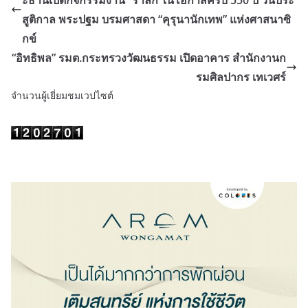
ะธานเปิดกิจกรรมงาน “รำลึก ในโอกาสครบ 550 ปี วันประ
สูติกาล พระปฐม บรมศาสดา “คุรุนานักเทพ” แห่งศาสนาซิ
กข์
“อิทธิพล” รมต.กระทรวงวัฒนธรรม เปิดอาคาร สำนักงานก
รมศิลปากร เทเวศร์
จำนวนผู้เยี่ยมชมเวปไซต์